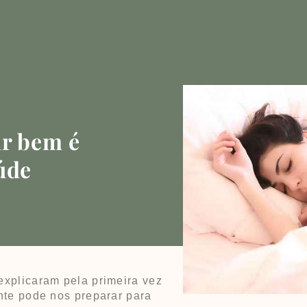
r bem é
úde
xplicaram pela primeira vez
te pode nos preparar para