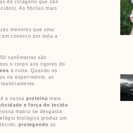
das de colágeno que são
cidos). As fibrilas mais
vezes menores que uma
icam conosco por toda a
o 50 nanômetros são
mos o corpo aos rigores do
mos
à noite. Quando os
dos no experimento, as
aleatoriamente.
 é a nossa
proteína
mais
sticidade e força do tecido
nossa matriz se desgasta
elógio biológico produz um
stecido,
protegendo
as