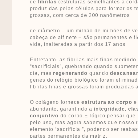
de
fibrilas
(estruturas semelhantes a cor
produzidas pelas células para formar os te
grossas, com cerca de 200 nanômetros
de diâmetro – um milhão de milhões de 
cabeça de alfinete – são permanentes e f
vida, inalteradas a partir dos 17 anos.
Entretanto, as fibrilas mais finas medind
“sacrificiais”, quebrando quando submete
dia, mas
regenerando
quando
descansa
genes do relógio biológico foram elimina
fibrilas finas e grossas foram produzidas 
O colágeno fornece
estrutura ao corpo
e
abundante, garantindo a
integridade
,
ela
conjuntivo
do corpo.É lógico pensar que 
pelo uso, mas agora sabemos que nosso r
elemento “sacrificial”, podendo ser reaba
partes permanentes da matriz.