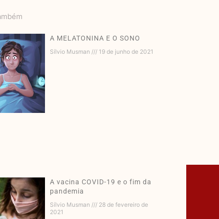
Também
A MELATONINA E O SONO
Sílvio Musman
19 de junho de 2021
A vacina COVID-19 e o fim da
pandemia
Sílvio Musman
28 de fevereiro de
2021