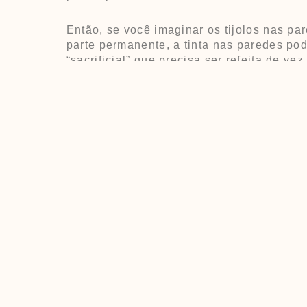
Então, se você imaginar os tijolos nas p
parte permanente, a tinta nas paredes pod
“sacrificial” que precisa ser refeita de ve
Essa descoberta pode nos dar uma visão
as
feridas cicatrizam
ou como envelhece
Mande seus comentários no
silviomusma
Eu sou o Dr.Silvio Musman – médico espe
medicina do exercício e do sono