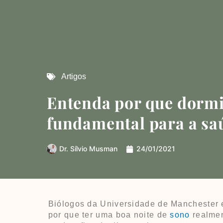
Artigos
Entenda por que dormi
fundamental para a sa
Dr.
Sílvio Musman
24/01/2021
Biólogos da Universidade de Manchester e
por que ter uma boa noite de
sono
realmen