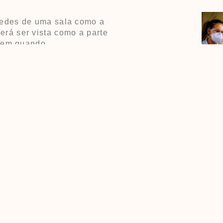
aredes de uma sala como a
erá ser vista como a parte
z em quando.
 mais profunda de como
mos.
n@yahoo.com.br
cialista em pneumologia,